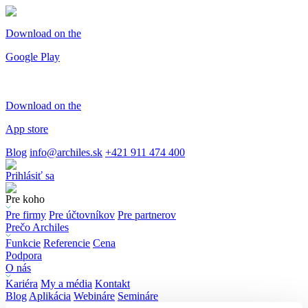
Download on the
Google Play
Download on the
App store
Blog
info@archiles.sk
+421 911 474 400
Prihlásiť sa
Pre koho
Pre firmy
Pre účtovníkov
Pre partnerov
Prečo Archiles
Funkcie
Referencie
Cena
Podpora
O nás
Kariéra
My a média
Kontakt
Blog
Aplikácia
Webináre
Semináre