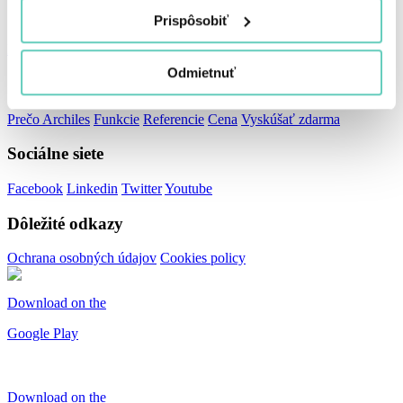
Stránky
Prispôsobiť
Pre firmy
Pre účtovníkov
O nás
Kariéra
Média a my
Blog
Odmietnuť
Stránky
Prečo Archiles
Funkcie
Referencie
Cena
Vyskúšať zdarma
Sociálne siete
Facebook
Linkedin
Twitter
Youtube
Dôležité odkazy
Ochrana osobných údajov
Cookies policy
Download on the
Google Play
Download on the