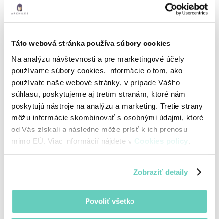
novinka
E-faktúra
Vyskúšať zdarma
Prihlásiť sa
Táto webová stránka používa súbory cookies
Podpora
/
Zverejnené verzie
/
1.8.0
Na analýzu návštevnosti a pre marketingové účely
Sumarizácia zmien 1.8.0
používame súbory cookies. Informácie o tom, ako
používate naše webové stránky, v prípade Vášho
Opravené chyby:
súhlasu, poskytujeme aj tretím stranám, ktoré nám
poskytujú nástroje na analýzu a marketing. Tretie strany
Verifikovanie kontaktov v registri účt. závierok
môžu informácie skombinovať s osobnými údajmi, ktoré
Grafy v analýzach nezobrazujú správne údaje
od Vás získali a následne môže prísť k ich prenosu
mimo EÚ. Viac informácií nájdete v
Cookies policy
.
Adresa
Zobraziť detaily
Archiles, s.r.o
Černyševského 10, 851 01 Bratislava
Slovak Republic
+421 911 474 400
Povoliť všetko
info@archiles.sk