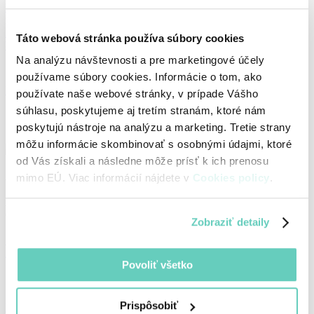
Blog
Aplikácia
Webináre
Semináre
novinka
E-faktúra
Táto webová stránka používa súbory cookies
Vyskúšať zdarma
Prihlásiť sa
Na analýzu návštevnosti a pre marketingové účely
používame súbory cookies. Informácie o tom, ako
Podpora
/
Zverejnené verzie
/
1.7.0
používate naše webové stránky, v prípade Vášho
súhlasu, poskytujeme aj tretím stranám, ktoré nám
Sumarizácia zmien 1.7.0
poskytujú nástroje na analýzu a marketing. Tretie strany
môžu informácie skombinovať s osobnými údajmi, ktoré
od Vás získali a následne môže prísť k ich prenosu
Adresa
mimo EÚ. Viac informácií nájdete v
Cookies policy
.
Archiles, s.r.o
Černyševského 10, 851 01 Bratislava
Zobraziť detaily
Slovak Republic
+421 911 474 400
info@archiles.sk
Povoliť všetko
Stránky
Prispôsobiť
Pre firmy
Pre účtovníkov
O nás
Kariéra
Média a my
Blog