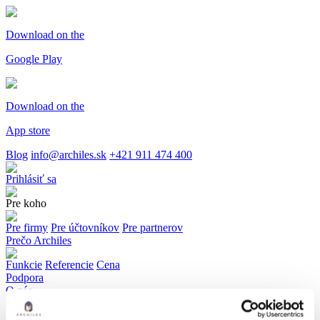
Download on the
Google Play
Download on the
App store
Blog
info@archiles.sk
+421 911 474 400
Prihlásiť sa
Pre koho
Pre firmy
Pre účtovníkov
Pre partnerov
Prečo Archiles
Funkcie
Referencie
Cena
Podpora
O nás
Kariéra
My a média
Kontakt