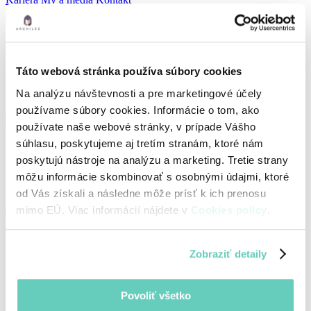
Blog
Aplikácia
Webináre
Semináre
novinka
E-faktúra
Vyskúšať zdarma
Prihlásiť sa
Táto webová stránka používa súbory cookies
Na analýzu návštevnosti a pre marketingové účely
používame súbory cookies. Informácie o tom, ako
Kariéra
používate naše webové stránky, v prípade Vášho
súhlasu, poskytujeme aj tretím stranám, ktoré nám
Pracujte s lídrom
poskytujú nástroje na analýzu a marketing. Tretie strany
vo svojom odbore
môžu informácie skombinovať s osobnými údajmi, ktoré
od Vás získali a následne môže prísť k ich prenosu
Aktuálne nemáme otvorené pracovné ponuky.
mimo EÚ. Viac informácií nájdete v
Cookies policy
.
Adresa
Zobraziť detaily
Archiles, s.r.o
Černyševského 10, 851 01 Bratislava
Slovak Republic
Povoliť všetko
+421 911 474 400