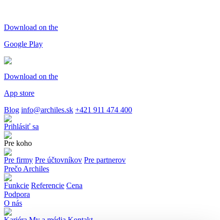
Download on the
Google Play
Download on the
App store
Blog
info@archiles.sk
+421 911 474 400
Prihlásiť sa
Pre koho
Pre firmy
Pre účtovníkov
Pre partnerov
Prečo Archiles
Funkcie
Referencie
Cena
Podpora
O nás
Kariéra
My a média
Kontakt