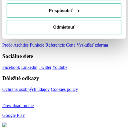
info@archiles.sk
Prispôsobiť
Stránky
Pre firmy
Pre účtovníkov
O nás
Kariéra
Média a my
Blog
Odmietnuť
Stránky
Prečo Archiles
Funkcie
Referencie
Cena
Vyskúšať zdarma
Sociálne siete
Facebook
Linkedin
Twitter
Youtube
Dôležité odkazy
Ochrana osobných údajov
Cookies policy
Download on the
Google Play