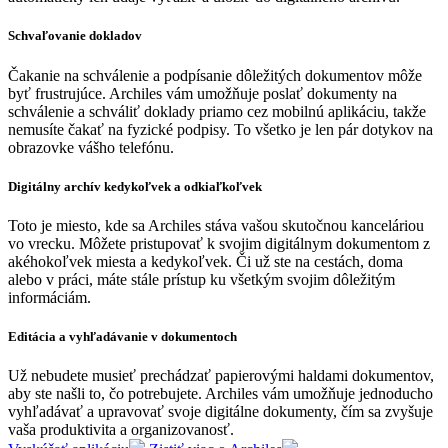
Schvaľovanie dokladov
Čakanie na schválenie a podpísanie dôležitých dokumentov môže
byť frustrujúce. Archiles vám umožňuje poslať dokumenty na
schválenie a schváliť doklady priamo cez mobilnú aplikáciu, takže
nemusíte čakať na fyzické podpisy. To všetko je len pár dotykov na
obrazovke vášho telefónu.
Digitálny archív kedykoľvek a odkiaľkoľvek
Toto je miesto, kde sa Archiles stáva vašou skutočnou kanceláriou
vo vrecku. Môžete pristupovať k svojim digitálnym dokumentom z
akéhokoľvek miesta a kedykoľvek. Či už ste na cestách, doma
alebo v práci, máte stále prístup ku všetkým svojim dôležitým
informáciám.
Editácia a vyhľadávanie v dokumentoch
Už nebudete musieť prechádzať papierovými haldami dokumentov,
aby ste našli to, čo potrebujete. Archiles vám umožňuje jednoducho
vyhľadávať a upravovať svoje digitálne dokumenty, čím sa zvyšuje
vaša produktivita a organizovanosť.