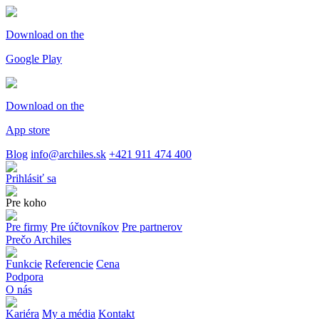
Download on the
Google Play
Download on the
App store
Blog
info@archiles.sk
+421 911 474 400
Prihlásiť sa
Pre koho
Pre firmy
Pre účtovníkov
Pre partnerov
Prečo Archiles
Funkcie
Referencie
Cena
Podpora
O nás
Kariéra
My a média
Kontakt