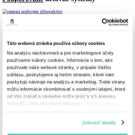
Táto webová stránka používa súbory cookies
Na analýzu návštevnosti a pre marketingové účely
KONTAKTUJTE Nás
používame súbory cookies. Informácie o tom, ako
Máte záujem
o softvér
používate naše webové stránky, v prípade Vášho
súhlasu, poskytujeme aj tretím stranám, ktoré nám
alebo vás zaujíma cena či možnosť
poskytujú nástroje na analýzu a marketing. Tretie strany
spolupráce?
môžu informácie skombinovať s osobnými údajmi, ktoré
od Vás získali a následne môže prísť k ich prenosu
Neváhajte nás kontaktovať alebo registrovať
sa a vyskúšať Archiles zadarmo.
mimo EÚ. Viac informácií nájdete v
Cookies policy
.
Vyskúšať zdarma
Zobraziť detaily
Vaše meno