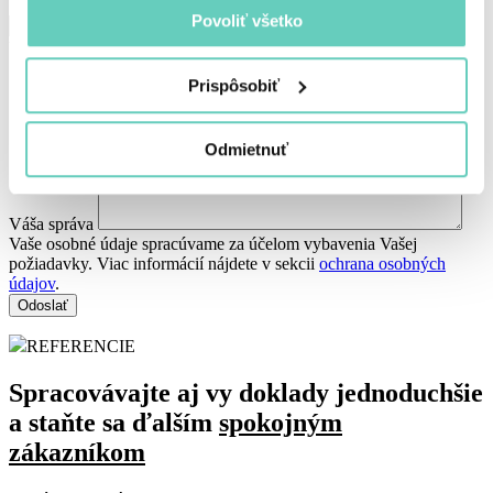
Telefónne čislo
Povoliť všetko
Váš Email
Prispôsobiť
Odmietnuť
Váša správa
Vaše osobné údaje spracúvame za účelom vybavenia Vašej
požiadavky. Viac informácií nájdete v sekcii
ochrana osobných
údajov
.
REFERENCIE
Spracovávajte aj vy doklady jednoduchšie
a staňte sa ďalším
spokojným
zákazníkom