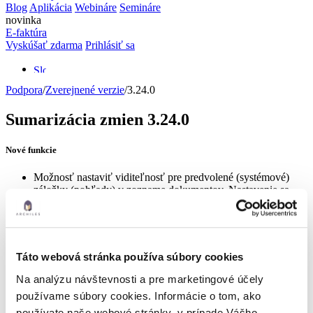
Blog
Aplikácia
Webináre
Semináre
novinka
E-faktúra
Vyskúšať zdarma
Prihlásiť sa
Podpora
/
Zverejnené verzie
/
3.24.0
Sumarizácia zmien 3.24.0
Nové funkcie
Možnosť nastaviť viditeľnosť pre predvolené (systémové)
záložky (pohľady) v zozname dokumentov. Nastavenie sa
realizuje cez oprávnenia na pohľady v časti: „Pod kapotou ->
Bezpečnosť -> Pohľady„. Predvolené nastavenie umožňuje
viditeľnosť všetkých záložiek pre všetky role ako aj pre novo
vytvorené role.
Možnosť nastavenia porovnania s objednávkou iba
Táto webová stránka používa súbory cookies
schválených alebo všetkých faktúr. Nastavenie je: „Pod
kapotou -> Profil -> Schvaľovanie -> S objednávkou
Na analýzu návštevnosti a pre marketingové účely
porovnávať len schválené faktúry (nezaškrtnutá voľba
používame súbory cookies. Informácie o tom, ako
znamená všetky faktúry okrem zamietnutých)„
používate naše webové stránky, v prípade Vášho