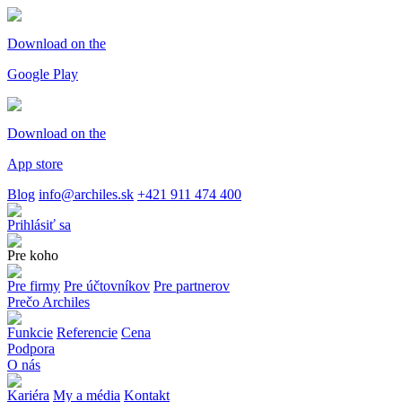
Download on the
Google Play
Download on the
App store
Blog
info@archiles.sk
+421 911 474 400
Prihlásiť sa
Pre koho
Pre firmy
Pre účtovníkov
Pre partnerov
Prečo Archiles
Funkcie
Referencie
Cena
Podpora
O nás
Kariéra
My a média
Kontakt