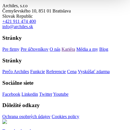
Archiles, s.r.o
Černyševského 10, 851 01 Bratislava
Slovak Republic
+421 911 474 400
info@archiles.sk
Stránky
Pre firmy
Pre účtovníkov
O nás
Kariéra
Média a my
Blog
Stránky
Prečo Archiles
Funkcie
Referencie
Cena
Vyskúšať zdarma
Sociálne siete
Facebook
Linkedin
Twitter
Youtube
Dôležité odkazy
Ochrana osobných údajov
Cookies policy