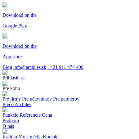
Download on the
Google Play
Download on the
App store
Blog
info@archiles.sk
+421 911 474 400
Prihlásiť sa
Pre koho
Pre firmy
Pre účtovníkov
Pre partnerov
Prečo Archiles
Funkcie
Referencie
Cena
Podpora
O nás
Kariéra
My a média
Kontakt