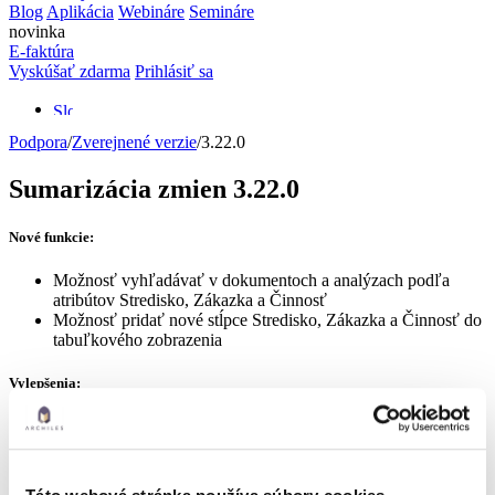
Blog
Aplikácia
Webináre
Semináre
novinka
E-faktúra
Vyskúšať zdarma
Prihlásiť sa
Podpora
/
Zverejnené verzie
/
3.22.0
Sumarizácia zmien 3.22.0
Nové funkcie:
Možnosť vyhľadávať v dokumentoch a analýzach podľa
atribútov Stredisko, Zákazka a Činnosť
Možnosť pridať nové stĺpce Stredisko, Zákazka a Činnosť do
tabuľkového zobrazenia
Vylepšenia:
Zrýchlenie prvotného načítania stránky s dokumentami a
prepínania medzi záložkami v dokumentoch
Po kliknutí na odkaz Kontroling sa automaticky načíta prvá
záložka