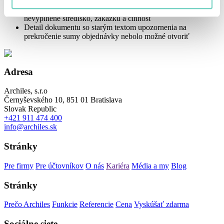
žiadne nakonfigurované
Pri prvom uložení objednávky sa nezobrazilo upozornenie na
nevyplnené stredisko, zákazku a činnosť
Detail dokumentu so starým textom upozornenia na
prekročenie sumy objednávky nebolo možné otvoriť
Adresa
Archiles, s.r.o
Černyševského 10, 851 01 Bratislava
Slovak Republic
+421 911 474 400
info@archiles.sk
Stránky
Pre firmy
Pre účtovníkov
O nás
Kariéra
Média a my
Blog
Stránky
Prečo Archiles
Funkcie
Referencie
Cena
Vyskúšať zdarma
Sociálne siete