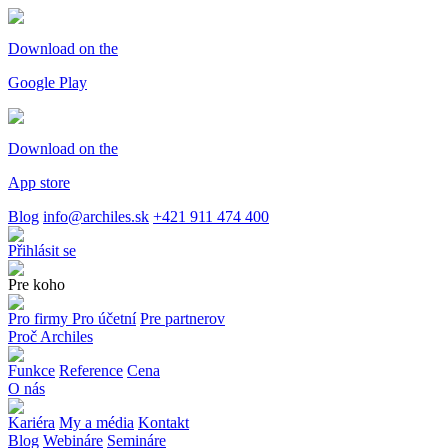
Download on the
Google Play
Download on the
App store
Blog
info@archiles.sk
+421 911 474 400
Přihlásit se
Pre koho
Pro firmy
Pro účetní
Pre partnerov
Proč Archiles
Funkce
Reference
Cena
O nás
Kariéra
My a média
Kontakt
Blog
Webináre
Semináre