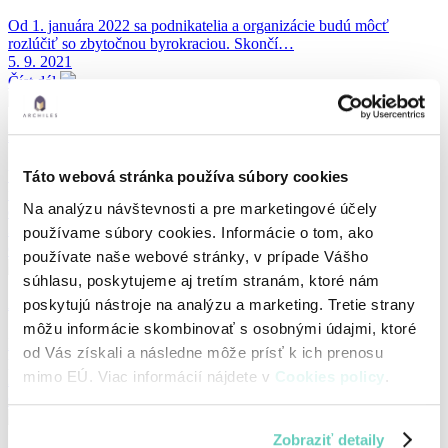
Od 1. januára 2022 sa podnikatelia a organizácie budú môcť
rozlúčiť so zbytočnou byrokraciou. Skončí…
5. 9. 2021
Číst dál
Elektronická archivácia dokladov
Vďaka navrhovanej zmene v zákone o účtovníctve, Ministerstvo
Táto webová stránka používa súbory cookies
financií zaradilo kompletnú elektronizáciu účtovných
Na analýzu návštevnosti a pre marketingové účely
dokumentov medzi svoje priority.
30. 5. 2021
používame súbory cookies. Informácie o tom, ako
Číst dál
používate naše webové stránky, v prípade Vášho
súhlasu, poskytujeme aj tretím stranám, ktoré nám
poskytujú nástroje na analýzu a marketing. Tretie strany
Archiles dashboard
môžu informácie skombinovať s osobnými údajmi, ktoré
Dnes to už je v riešení Archiles realitou. Predstavujeme flexibilné a
od Vás získali a následne môže prísť k ich prenosu
prehľadné dashboardy, vďaka ktorým…
mimo EÚ. Viac informácií nájdete v
Cookies policy
.
25. 5. 2021
Číst dál
Zobraziť detaily