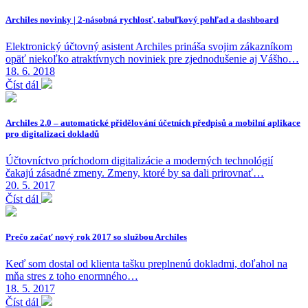
Archiles novinky | 2-násobná rychlosť, tabuľkový pohľad a dashboard
Elektronický účtovný asistent Archiles prináša svojim zákazníkom
opäť niekoľko atraktívnych noviniek pre zjednodušenie aj Vášho…
18. 6. 2018
Číst dál
Archiles 2.0 – automatické přidělování účetních předpisů a mobilní aplikace
pro digitalizaci dokladů
Účtovníctvo príchodom digitalizácie a moderných technológií
čakajú zásadné zmeny. Zmeny, ktoré by sa dali prirovnať…
20. 5. 2017
Číst dál
Prečo začať nový rok 2017 so službou Archiles
Keď som dostal od klienta tašku preplnenú dokladmi, doľahol na
mňa stres z toho enormného…
18. 5. 2017
Číst dál