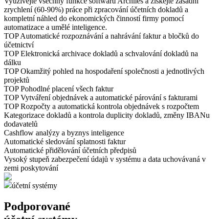
Využívejte všechny funkce softwaru Archiles a získejte zásadní
zrychlení (60-90%) práce při zpracování účetních dokladů a
kompletní náhled do ekonomických činností firmy pomocí
automatizace a umělé inteligence.
TOP
Automatické rozpoznávání a nahrávání faktur a bločků do
účetnictví
TOP
Elektronická archivace dokladů a schvalování dokladů na
dálku
TOP
Okamžitý pohled na hospodaření společnosti a jednotlivých
projektů
TOP
Pohodlné placení všech faktur
TOP
Vytváření objednávek a automatické párování s fakturami
TOP
Rozpočty a automatická kontrola objednávek s rozpočtem
Kategorizace dokladů a kontrola duplicity dokladů, změny IBANu
dodavatelů
Cashflow analýzy a byznys inteligence
Automatické sledování splatnosti faktur
Automatické přidělování účetních předpisů
Vysoký stupeň zabezpečení údajů v systému a data uchovávaná v
zemi poskytování
účetní systémy
Podporované