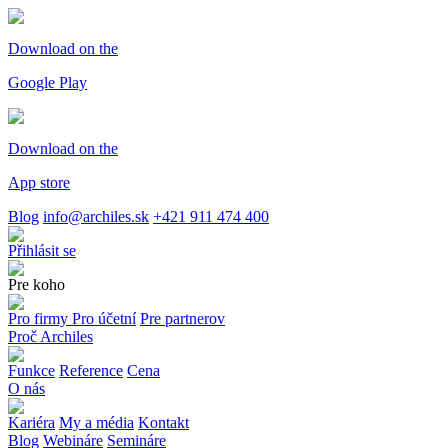
Download on the
Google Play
Download on the
App store
Blog
info@archiles.sk
+421 911 474 400
Přihlásit se
Pre koho
Pro firmy
Pro účetní
Pre partnerov
Proč Archiles
Funkce
Reference
Cena
O nás
Kariéra
My a média
Kontakt
Blog
Webináre
Semináre