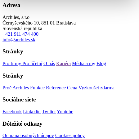
Adresa
Archiles, s.r.o
Černyševského 10, 851 01 Bratislava
Slovenská republika
+421 911 474 400
info@archiles.sk
Stránky
Pro firmy
Pro účetní
O nás
Kariéra
Média a my
Blog
Stránky
Proč Archiles
Funkce
Reference
Cena
Vyzkoušet zdarma
Sociálne siete
Facebook
Linkedin
Twitter
Youtube
Dôležité odkazy
Ochrana osobných údajov
Cookies policy