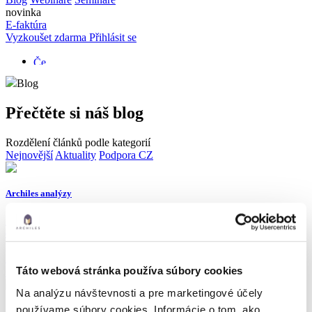
novinka
E-faktúra
Vyzkoušet zdarma
Přihlásit se
Blog
Přečtěte si náš blog
Rozdělení článků podle kategorií
Nejnovější
Aktuality
Podpora CZ
Archiles analýzy
V snahe poskytnúť pre našich klientov dokonalú organizáciu
dokladov a nákladov pomocou automatizácie sme nedávnom
predstavili ďalšiu…
18. 5. 2021
Táto webová stránka používa súbory cookies
Číst dál
Na analýzu návštevnosti a pre marketingové účely
používame súbory cookies. Informácie o tom, ako
Archiles novinky | flexibilné schvaľovanie dokumentov je tu!