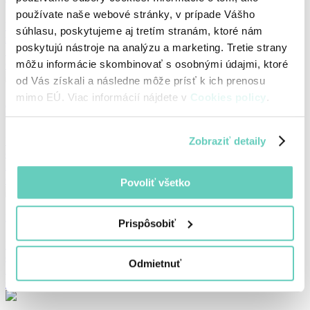
používate naše webové stránky, v prípade Vášho
Vo vašej spoločnosti by mal každý prijatý doklad pred úhradou a
súhlasu, poskytujeme aj tretím stranám, ktoré nám
zaúčtovaním prejsť schvaľovaním.
poskytujú nástroje na analýzu a marketing. Tretie strany
18. 7. 2018
môžu informácie skombinovať s osobnými údajmi, ktoré
Číst dál
od Vás získali a následne môže prísť k ich prenosu
mimo EÚ. Viac informácií nájdete v
Cookies policy
.
Archiles 2.0 – automatické přidělování účetních předpisů a mobilní aplikace
pro digitalizaci dokladů
Zobraziť detaily
Účtovníctvo príchodom digitalizácie a moderných technológií
čakajú zásadné zmeny. Zmeny, ktoré by sa dali prirovnať…
20. 5. 2017
Číst dál
Povoliť všetko
Rozkvet noviniek v systéme Archiles
Prispôsobiť
Približne pred tromi rokmi sme začali s realizáciou akejsi
elektronickej účtovníčky, výhradne z osobných dôvodov-…
Odmietnuť
18. 5. 2016
Číst dál