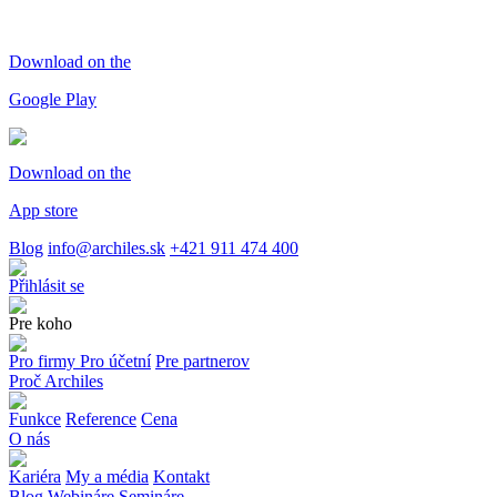
Download on the
Google Play
Download on the
App store
Blog
info@archiles.sk
+421 911 474 400
Přihlásit se
Pre koho
Pro firmy
Pro účetní
Pre partnerov
Proč Archiles
Funkce
Reference
Cena
O nás
Kariéra
My a média
Kontakt
Blog
Webináre
Semináre